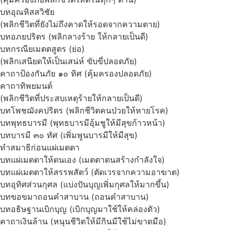
บทอุณหิสสวิชัย
(พลิกชีวิตที่ยังไม่ถึงคาดให้รอดจากความตาย)
บทอภยปริตร (พลิกลางร้าย ให้กลายเป็นดี)
บทกรณียเมตตสูตร (ย่อ)
(พลิกเสนียดให้เป็นเสน่ห์ ขับขี่ปลอดภัย)
คาถาป้องกันภัย ๑๐ ทิศ (คุ้มครองปลอดภัย)
คาถาทิพยมนต์
(พลิกชีวิตที่ประสบเหตุร้ายให้กลายเป็นดี)
บทโพชฌังคปริตร (พลิกชีวิตคนป่วยให้หายโรค)
บทพุทธบารมี (พุทธบารมีอุ้มชูให้มีสุขก้าวหน้า)
บทบารมี ๓๐ ทัศ (เพิ่มพูนบารมีให้มีสุข)
ทำสมาธิก่อนแผ่เมตตา
บทแผ่เมตตาให้ตนเอง (เมตตาตนสร้างกำลังใจ)
บทแผ่เมตตาให้สรรพสัตว์ (ตัดเวรจากความอาฆาต)
บทอุทิศส่วนกุศล (แบ่งปันบุญเพิ่มกุศลให้มากขึ้น)
บทขอขมาถอนคำสาบาน (ถอนคำสาบาน)
บทอธิษฐานเบิกบุญ (เบิกบุญมาใช้ให้คล่องตัว)
คาถาเงินล้าน (หนุนชีวิตให้มีกินมีใช้ไม่ขาดมือ)