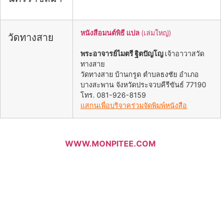
หนังสือมนต์พิธี แปล
(เล่มใหญ่)
วัดทางสาย
พระอาจารย์ไมตรี ฐิตปัญโญ
เจ้าอาวาสวัด
ทางสาย
วัดทางสาย บ้านกรูด ตำบลธงชัย อำเภอ
บางสะพาน จังหวัดประจวบคีรีขันธ์ 77190
โทร. 081-926-8159
แสกนเพื่อบริจาคร่วมจัดพิมพ์หนังสือ
WWW.MONPITEE.COM