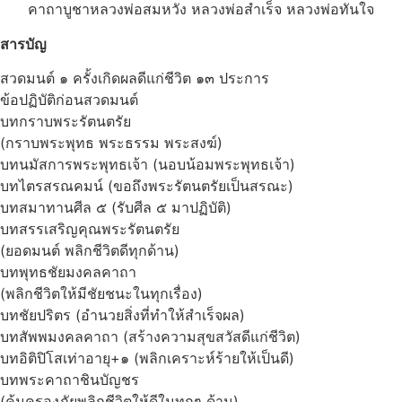
คาถาบูชาหลวงพ่อสมหวัง หลวงพ่อสำเร็จ หลวงพ่อทันใจ
สารบัญ
สวดมนต์ ๑ ครั้งเกิดผลดีแก่ชีวิต ๑๓ ประการ
ข้อปฏิบัติก่อนสวดมนต์
บทกราบพระรัตนตรัย
(กราบพระพุทธ พระธรรม พระสงฆ์)
บทนมัสการพระพุทธเจ้า (นอบน้อมพระพุทธเจ้า)
บทไตรสรณคมน์ (ขอถึงพระรัตนตรัยเป็นสรณะ)
บทสมาทานศีล ๕ (รับศีล ๕ มาปฏิบัติ)
บทสรรเสริญคุณพระรัตนตรัย
(ยอดมนต์ พลิกชีวิตดีทุกด้าน)
บทพุทธชัยมงคลคาถา
(พลิกชีวิตให้มีชัยชนะในทุกเรื่อง)
บทชัยปริตร (อำนวยสิ่งที่ทำให้สำเร็จผล)
บทสัพพมงคลคาถา (สร้างความสุขสวัสดีแก่ชีวิต)
บทอิติปิโสเท่าอายุ+๑ (พลิกเคราะห์ร้ายให้เป็นดี)
บทพระคาถาชินบัญชร
(คุ้มครองภัยพลิกชีวิตให้ดีในทุกๆ ด้าน)