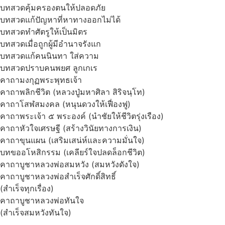
บทสวดคุ้มครองตนให้ปลอดภัย
บทสวดแก้ปัญหาที่หาทางออกไม่ได้
บทสวดทำศัตรูให้เป็นมิตร
บทสวดเมื่อถูกผู้มีอำนาจรังแก
บทสวดแก้คนนินทา ใส่ความ
บทสวดปราบคนพยศ ลูกเกเร
คาถามงกุฏพระพุทธเจ้า
คาถาพลิกชีวิต (หลวงปู่มหาศิลา สิริจนฺโท)
คาถาโสฬสมงคล (หนุนดวงให้เฟื่องฟู)
คาถาพระเจ้า ๕ พระองค์ (นำชัยให้ชีวิตรุ่งเรือง)
คาถาหัวใจเศรษฐี (สร้างวินัยทางการเงิน)
คาถาขุนแผน (เสริมเสน่ห์และความมั่นใจ)
บทขออโหสิกรรม (เคลียร์ใจปลดล็อกชีวิต)
คาถาบูชาหลวงพ่อสมหวัง (สมหวังดังใจ)
คาถาบูชาหลวงพ่อสำเร็จศักดิ์สิทธิ์
(สำเร็จทุกเรื่อง)
คาถาบูชาหลวงพ่อทันใจ
(สำเร็จสมหวังทันใจ)