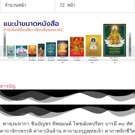
จำนวนหน้า
72 หน้า
สารบัญ
พาหุงมหากา ชินบัญชร ทิพยมนต์ โพชฌังคปริตร บารมี ๓๐ ทัศ
คาถาจักรพรรดิ คาถาเงินล้าน คาถามงกุฎพุทธเจ้า คาถาพลิกชีวิต